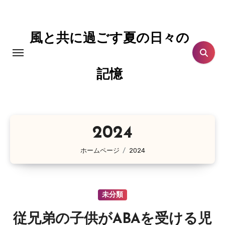
コ
ン
テ
風と共に過ごす夏の日々の
ン
ツ
記憶
に
ス
キ
ッ
2024
プ
ホームページ
2024
未分類
従兄弟の子供がABAを受ける児